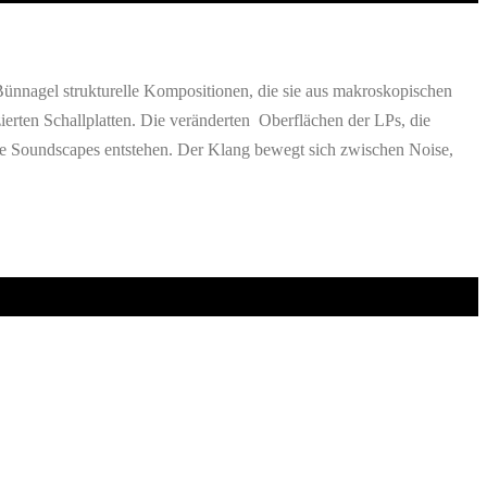
 Bünnagel strukturelle Kompositionen, die sie aus makroskopischen
ierten Schallplatten. Die veränderten Oberflächen der LPs, die
che Soundscapes entstehen. Der Klang bewegt sich zwischen Noise,