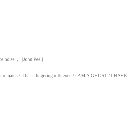
ce noise. ‚“ [John Peel]
 what remains / It has a lingering influence / I AM A GHOST / I HAVE