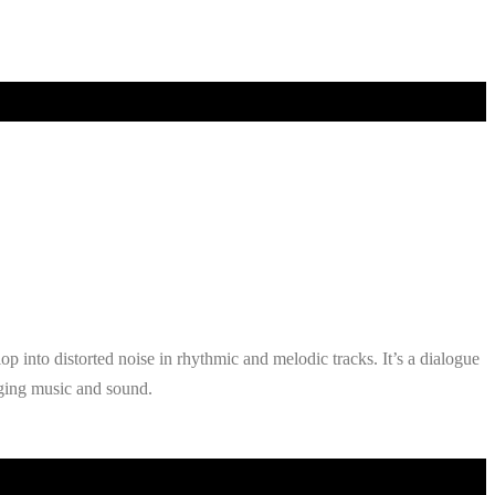
p into distorted noise in rhythmic and melodic tracks. It’s a dialogue
ging music and sound.