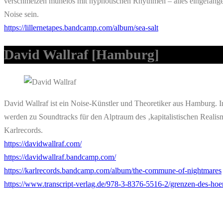
verschmelzen mühelos mit hypnotischen Rhythmen – alles eingefangen
Noise sein.
https://lillernetapes.bandcamp.com/album/sea-salt
David Wallraf
[Hamburg]
David Wallraf ist ein Noise-Künstler und Theoretiker aus Hamburg. I
werden zu Soundtracks für den Alptraum des ‚kapitalistischen Reali
Karlrecords.
https://davidwallraf.com/
https://davidwallraf.bandcamp.com/
https://karlrecords.bandcamp.com/album/the-commune-of-nightmares
https://www.transcript-verlag.de/978-3-8376-5516-2/grenzen-des-hoe