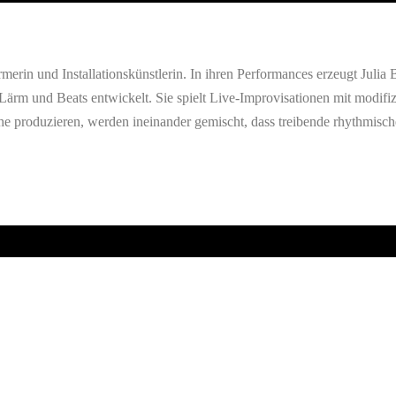
merin und Installationskünstlerin. In ihren Performances erzeugt Julia
ärm und Beats entwickelt. Sie spielt Live-Improvisationen mit modifiz
sche produzieren, werden ineinander gemischt, dass treibende rhythmis