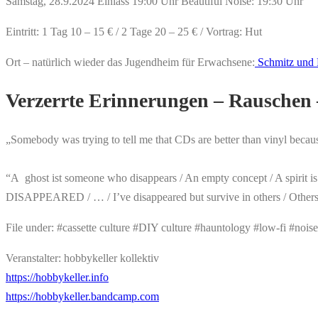
Samstag, 28.9.2024 Einlass 19:00 Uhr Beautiful Noise: 19:30 Uhr
Eintritt: 1 Tag 10 – 15 € / 2 Tage 20 – 25 € / Vortrag: Hut
Ort – natürlich wieder das Jugendheim für Erwachsene:
Schmitz und 
Verzerrte Erinnerungen – Rauschen 
„Somebody was trying to tell me that CDs are better than vinyl because 
“A ghost ist someone who disappears / An empty concept / A spirit is a
DISAPPEARED / … / I’ve disappeared but survive in others / Others 
File under: #cassette culture #DIY culture #hauntology #low-fi #nois
Veranstalter: hobbykeller kollektiv
https://hobbykeller.info
https://hobbykeller.bandcamp.com