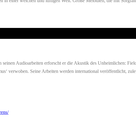
 in einer weichen und luftigen Welt. Große Melodien, die mit Sorgfal
n seinen Audioarbeiten erforscht er die Akustik des Unheimlichen: Fie
smus‘ verwoben. Seine Arbeiten werden international veröffentlicht, 
rens/