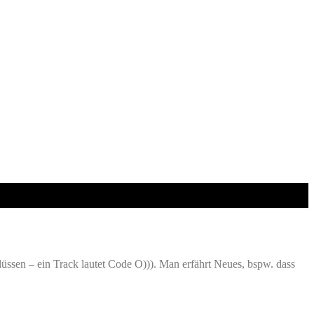
ssen – ein Track lautet Code O))). Man erfährt Neues, bspw. dass