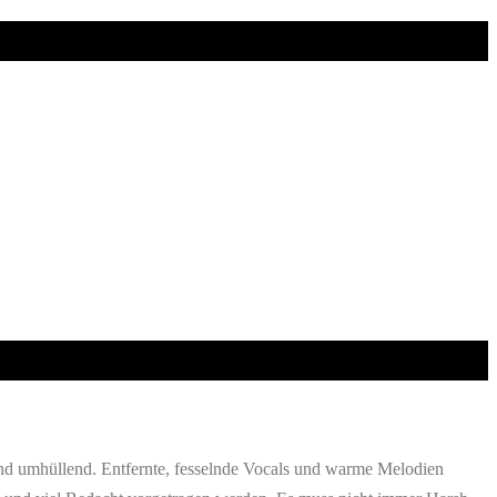
 und umhüllend. Entfernte, fesselnde Vocals und warme Melodien