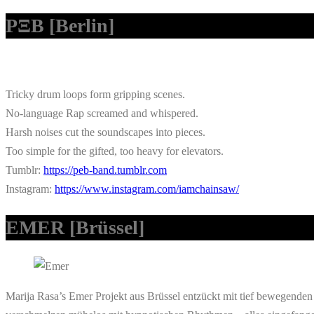
PΞB
[Berlin]
Tricky drum loops form gripping scenes.
No-language Rap screamed and whispered.
Harsh noises cut the soundscapes into pieces.
Too simple for the gifted, too heavy for elevators.
Tumblr:
https://peb-band.tumblr.com
Instagram:
https://www.instagram.com/iamchainsaw/
EMER [Brüssel]
Marija Rasa’s Emer Projekt aus Brüssel entzückt mit tief bewegenden