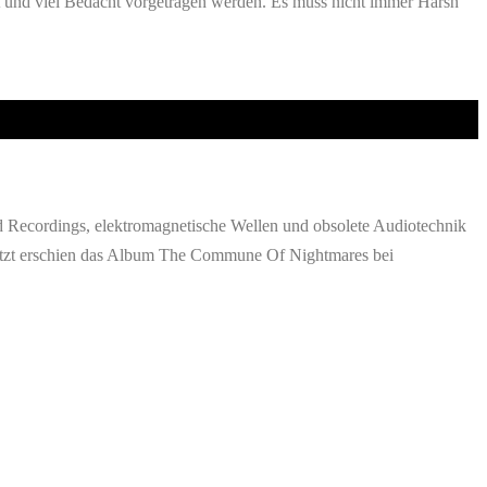
t und viel Bedacht vorgetragen werden. Es muss nicht immer Harsh
ld Recordings, elektromagnetische Wellen und obsolete Audiotechnik
zuletzt erschien das Album The Commune Of Nightmares bei