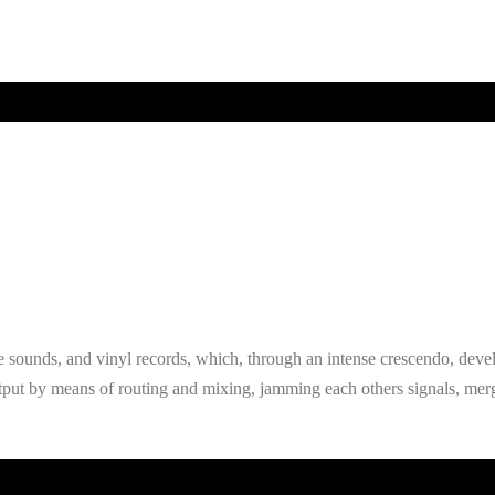
ve sounds, and vinyl records, which, through an intense crescendo, develo
put by means of routing and mixing, jamming each others signals, mer