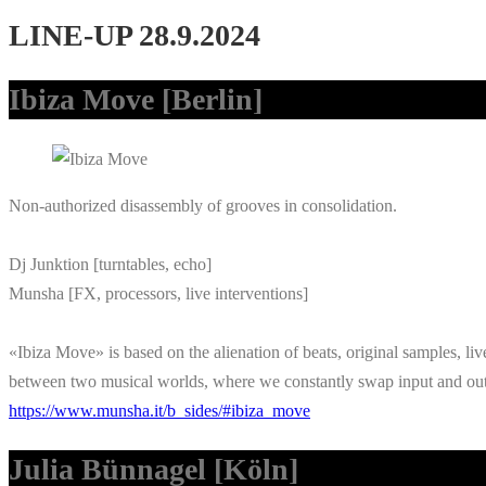
LINE-UP 28.9.2024
Ibiza Move [Berlin]
Non-authorized disassembly of grooves in consolidation.
Dj Junktion [turntables, echo]
Munsha [FX, processors, live interventions]
«Ibiza Move» is based on the alienation of beats, original samples, li
between two musical worlds, where we constantly swap input and out
h
ttps://www.munsha.it/b_sides/#ibiza_move
Julia Bünnagel
[Köln]