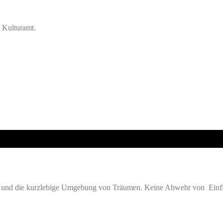
, Kulturamt.
ht und die kurzlebige Umgebung von Träumen. Keine Abwehr von Einflü